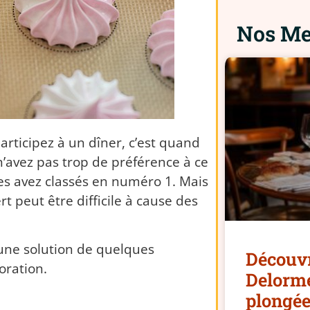
Nos Mei
rticipez à un dîner, c’est quand
’avez pas trop de préférence à ce
les avez classés en numéro 1.
Mais
ert
peut
être difficile à cause des
 une solution de quelques
Découvr
oration.
Delorme
plongée