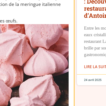
: Décou
ion de la meringue italienne
restaura
d’Anto
les œufs.
Entre les mo
eaux cristal
restaurant L
brille par s
gastronomiq
LIRE LA SUI
24 avril 2025