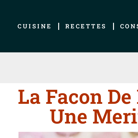
CUISINE
RECETTES
CON
La Facon De 
Une Mer