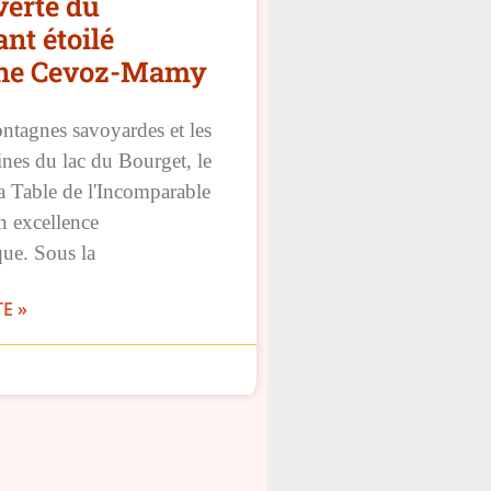
verte du
nt étoilé
ine Cevoz-Mamy
ntagnes savoyardes et les
lines du lac du Bourget, le
a Table de l'Incomparable
on excellence
ue. Sous la
TE »