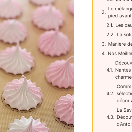
Le mélange
pied avant
Les ca
La sol
Manière d
Nos Meille
Découvr
Nantes 
charme 
Commen
sélecti
découv
La Savo
Découv
d’Ant