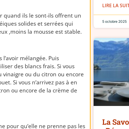
LIRE LA SUI
 quand ils le sont-ils offrent un
5 octobre 2025
éiques solides et serrées qui
eux
,moins
la mousse est stable.
s l’avoir mélangée.
Puis
liser des blancs frais.
Si vous
du vinaigre ou du citron ou encore
ouet.
Si vous n’arrivez pas à en
itron ou encore de la crème de
La Savoi
me pour qu’elle ne prenne pas les