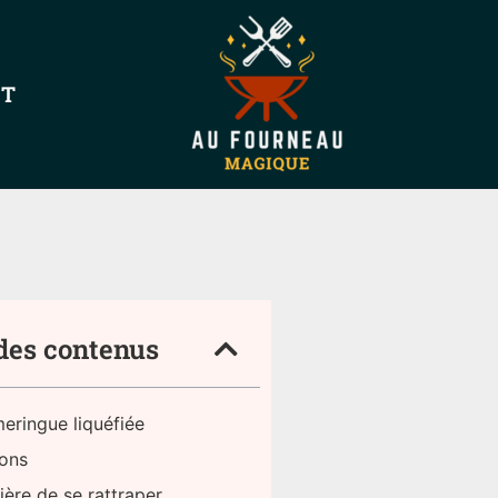
NT
des contenus
eringue liquéfiée
sons
ère de se rattraper