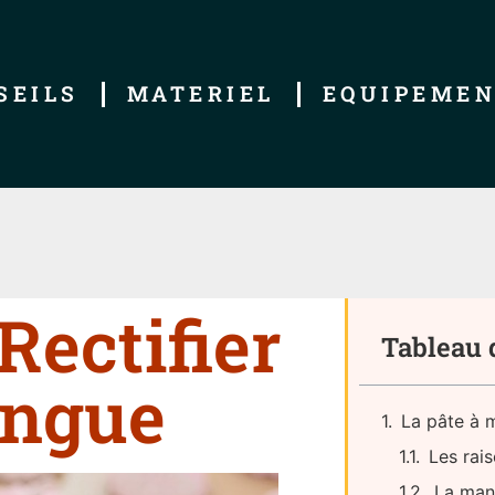
SEILS
MATERIEL
EQUIPEME
Rectifier
Tableau 
ingue
La pâte à m
Les rai
La mani