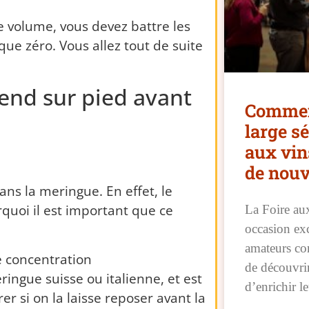
de volume, vous devez battre les
sque zéro.
Vous allez tout de suite
end sur pied avant
Comment
large sé
aux vin
de nou
ans la meringue.
En effet, le
quoi il est important que ce
La Foire au
occasion exc
amateurs co
e
concentration
de découvrir
ingue suisse ou italienne, et est
d’enrichir l
 si on la laisse reposer avant la