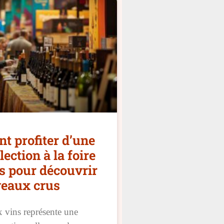
 profiter d’une
lection à la foire
s pour découvrir
veaux crus
x vins représente une