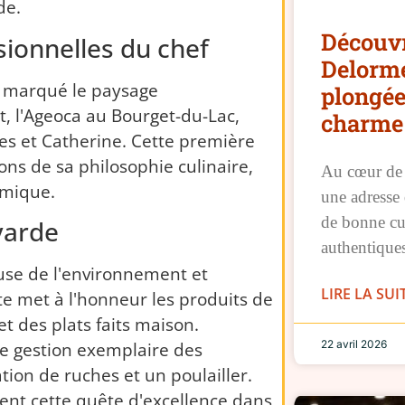
de.
Découvr
ionnelles du chef
Delorme
 marqué le paysage
plongée
, l'Ageoca au Bourget-du-Lac,
charme 
s et Catherine. Cette première
ons de sa philosophie culinaire,
Au cœur de l
omique.
une adresse 
de bonne cu
yarde
authentique
use de l'environnement et
LIRE LA SUI
te met à l'honneur les produits de
et des plats faits maison.
22 avril 2026
e gestion exemplaire des
lation de ruches et un poulailler.
tent cette quête d'excellence dans