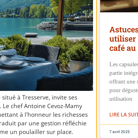
Astuces
utiliser
café au
Les capsules
partie intég
offrant une 
pour déguste
situé à Tresserve, invite ses
utilisation
e. Le chef Antoine Cevoz-Mamy
ettant à l'honneur les richesses
LIRE LA SUI
raduit par une gestion réfléchie
me un poulailler sur place.
7 avril 2025