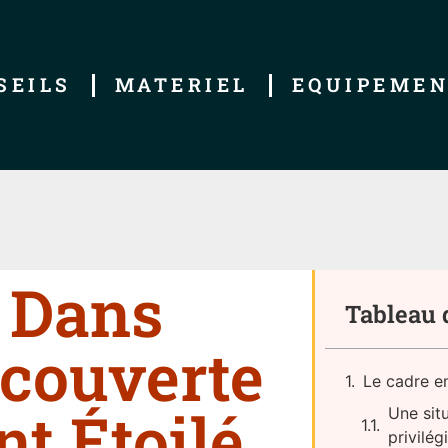
SEILS
MATERIEL
EQUIPEME
 Dans
Tableau 
Découverte
Le cadre e
t Étoilé
Une sit
privilég