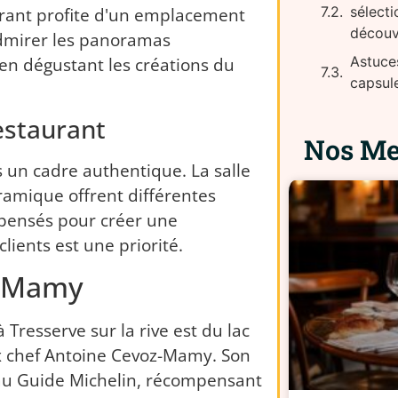
taurant profite d'un emplacement
sélecti
découv
'admirer les panoramas
 en dégustant les créations du
Astuces
capsul
estaurant
Nos Mei
 un cadre authentique. La salle
oramique offrent différentes
 pensés pour créer une
lients est une priorité.
z-Mamy
 Tresserve sur la rive est du lac
ux chef Antoine Cevoz-Mamy. Son
 au Guide Michelin, récompensant