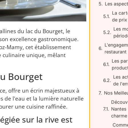
Les aspect
La car
de prix
Les mo
llines du lac du Bourget, le
périod
r son excellence gastronomique.
L'engagem
voz-Mamy, cet établissement
restaurant
 culinaire unique, mêlant
Les par
produc
du Bourget
Les ac
de l'e
nce, offre un écrin majestueux à
Nos Meilleu
 de l'eau et la lumière naturelle
Découvr
urer une cuisine raffinée.
Nantes 
charme 
giée sur la rive est
Commen