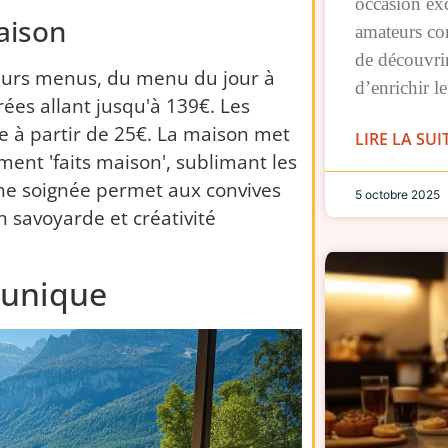
occasion exc
aison
amateurs co
de découvrir
sieurs menus, du menu du jour à
d’enrichir l
es allant jusqu'à 139€. Les
e à partir de 25€. La maison met
LIRE LA SUI
ent 'faits maison', sublimant les
che soignée permet aux convives
5 octobre 2025
n savoyarde et créativité
 unique