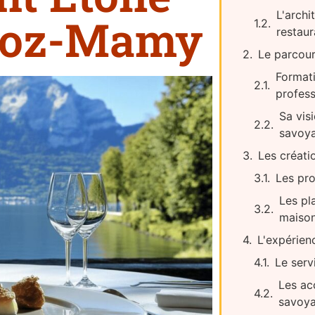
L'archi
evoz-Mamy
restaur
Le parcou
Formati
profess
Sa vis
savoy
Les créati
Les pro
Les pl
maiso
L'expérien
Le servi
Les ac
savoya