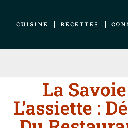
CUISINE
RECETTES
CON
La Savoie
L’assiette : 
Du Restauran